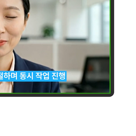
안심할
온라인
대기실과 회
기업 기밀을