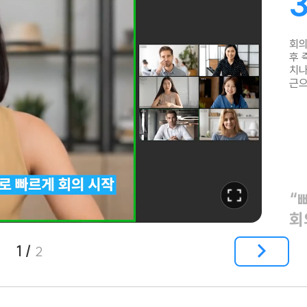
회의
후 
치나
근
으
“
회
1 /
2