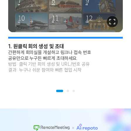
1. 원클릭 회의 생성 및 초대
2
간편하게 회의실을 개설하고 링크나 접속 번호
웹
공
유만으로 누구든 빠르게 초대하세요.
번
방법: 클릭 기반 회의 생성 및 URL/번호 공유
방
결과: 누구나 쉬운 참여와 빠른 협업 시작
결