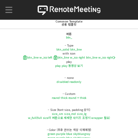
Common Template
공통 템플릿
버튼
btn_
– Type
btn_solid
btn_line
with icon
btn_line w_ico left
btn_line w_ico right
btn_line w_ico right
play
play
play
동영상 보기
– none
disabled
readonly
– Custom
round
thick
round + thick
– Size (font-size, padding 상이)
size_sm
size_md
size_lg
w_full(full size의 버튼으로 세세한 사이즈 조정시 wrapper 필요)
– Color (추후 안쓰는 색상 삭제예정)
green
purple
blue
skyblue
gray
green
purple
blue
skyblue
gray