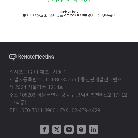
rm-icon font
——
more-btn
동영상 보기
알서포트(주)ㅣ대표 : 서형수
사업자등록번호 : 114-86-82265ㅣ통신판매업신고번호 :
제 2024-서울강동-1214호
주소 : 05203 서울특별시 강동구 고덕비즈밸리로2가길 12
(고덕동)
TEL : 070-7011-3900ㅣFAX : 02-479-4429