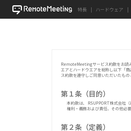
特長
ハードウェア
RemoteMeetingサービス約
エアとハードウエアを総称し以下「商品」
ス約款を遵守しご同意いただいたもの
第１条（目的）
本約款は、 RSUPPORT株式会社
権利・義務および責任、その他必
第２条（定義）