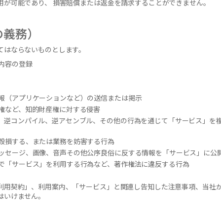
用が可能であり、 損害賠償または返金を請求することができません。
の義務）
てはならないものとします。
内容の登録
報（アプリケーションなど）の送信または掲示
権など、知的財産権に対する侵害
、逆コンパイル、逆アセンブル、その他の行為を通じて「サービス」を
毀損する、または業務を妨害する行為
ッセージ、画像、音声その他公序良俗に反する情報を「サービス」に公
で「サービス」を利用する行為など、著作権法に違反する行為
利用契約」、利用案内、「サービス」と関連し告知した注意事項、当社
はいけません。