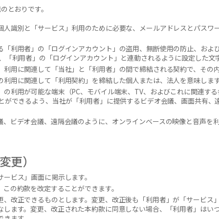
記のとおりです。
個人識別と「サービス」利用のために必要な、メールアドレスとパスワー
る「利用者」の「ログインアカウント」の盗用、無断使用の防止、およ
る、「利用者」の「ログインアカウント」と連動されるように設定した文
」利用に関連して「当社」と「利用者」の間で締結される契約で、その
の利用に関連して「利用契約」を締結した個人または、法人を意味しま
」の利用が可能な端末（PC、モバイル端末、TV、およびこれに関連す
ことができるよう、当社が「利用者」に提供するビデオ会議、画面共有、
議、ビデオ会議、遠隔会議のように、オンラインベースの映像と音声を
変更）
サービス」画面に掲示します。
、この約款を改定することができます。
更、改正できるものとします。変更、改正後も「利用者」が「サービス」
なします。変更、改正された本約款に同意しない場合、「利用者」はい
できます。