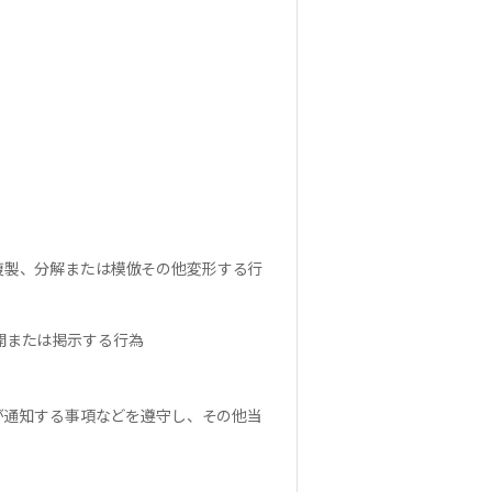
複製、分解または模倣その他変形する行
開または掲示する行為
が通知する事項などを遵守し、その他当