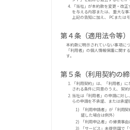
「当社」が本約款を変更・改正
を与える内容または、 重大な
上記の告知に加え、 PCまた
第４条（適用法令等）
本約款に明示されていない事項に
「利用者」の個人情報保護に関す
す。
第５条（利用契約の締
「利用契約」は、「利用者」に
される条件に同意のうえ、 契
当社は「利用者」の申請に対し
らの申請を不承諾、または承諾
「利用申請者」が「利用契
諾した場合は例外）
「利用申込者」の帰責事由
「サービス」未提供国で「