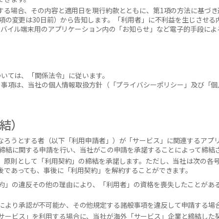
する場合、その内容と適用日を現行約款とともに、第1項の方法に基づき
事項の変更は30日前）から告知します。「利用者」に不利益を生じさせる
はモバイル端末用のアプリケーション内の「お知らせ」など電子的手段によ
ついては、「関係法令」に従います。
る事項は、当社の個人情報取扱方針（「プライバシーポリシー」及び「個
結）
なろうとする者（以下「利用申請者」）が「サービス」に関連するアプ
約締結に関する申請を行い、当社がこの申請を承諾することによって締結
、原則として「利用契約」の締結を承諾します。ただし、当社は次の各号
後であっても、事後に「利用契約」を解約することができます。
約」の違反その他の理由により、「利用者」の資格を喪失したことがあ
により承認が不可能か、その他規定する諸般事項を違反して申請する場
サービス」を利用する場合に、当社が海外「サービス」企業と締結した