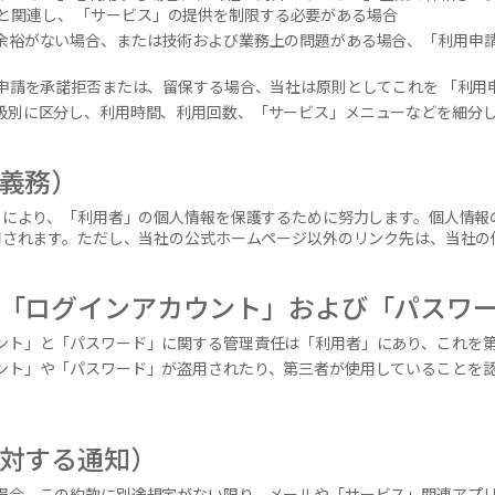
と関連し、 「サービス」の提供を制限する必要がある場合
余裕がない場合、または技術および業務上の問題がある場合、「利用申
用申請を承諾拒否または、留保する場合、当社は原則としてこれを 「利用
級別に区分し、利用時間、利用回数、「サービス」メニューなどを細分
義務）
により、「利用者」の個人情報を保護するために努力します。個人情報
用されます。ただし、当社の公式ホームページ以外のリンク先は、当社の
「ログインアカウント」および「パスワ
ント」と「パスワード」に関する管理責任は「利用者」にあり、これを
ント」や「パスワード」が盗用されたり、第三者が使用していることを
。
対する通知）
場合、この約款に別途規定がない限り、メールや「サービス」関連アプ