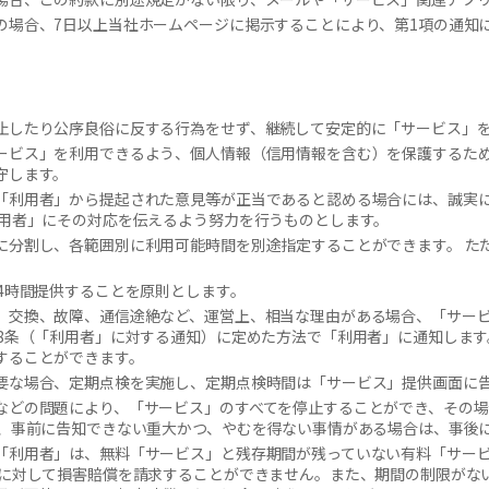
の場合、7日以上当社ホームページに掲示することにより、第1項の通知
止したり公序良俗に反する行為をせず、継続して安定的に「サービス」
ービス」を利用できるよう、個人情報（信用情報を含む）を保護するた
守します。
「利用者」から提起された意見等が正当であると認める場合には、誠実
利用者」にその対応を伝えるよう努力を行うものとします。
に分割し、各範囲別に利用可能時間を別途指定することができます。 た
4時間提供することを原則とします。
、交換、故障、通信途絶など、運営上、相当な理由がある場合、「サー
第8条（「利用者」に対する通知）に定めた方法で「利用者」に通知します
することができます。
要な場合、定期点検を実施し、定期点検時間は「サービス」提供画面に
などの問題により、「サービス」のすべてを停止することができ、その場
し、事前に告知できない重大かつ、やむを得ない事情がある場合は、事後
「利用者」は、無料「サービス」と残存期間が残っていない有料「サー
スに対して損害賠償を請求することができません。また、期間の制限がな