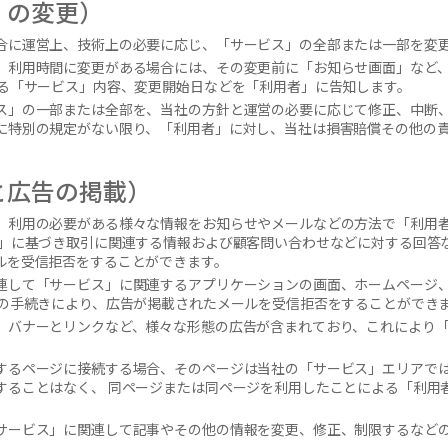
」の変更）
合に運営上、技術上の必要に応じ、「サービス」の全部または一部を変
、利用時間に変更がある場合には、その変更前に「お知らせ画面」など
する「サービス」内容、変更開始日などを「利用者」に告知します。
ス」の一部または全部を、当社の方針と運営の必要に応じて修正、中断、
に特別の規定がない限り、「利用者」に対し、当社は損害賠償その他の
と広告の掲載）
」利用の必要がある様々な情報をお知らせやメールなどの方法で「利用
令」に基づき取引に関連する情報および顧客問い合わせなどに対する回答
ルを受信拒否をすることができます。
連して「サービス」に関連するアプリケーションの画面、ホームページ
定の手続きにより、広告が掲載されたメールを受信拒否をすることができ
、バナーとリンクなど、様々な形態の広告が含まれており、これにより
するページに接続する場合、そのページは当社の「サービス」エリアで
することはなく、 同ページまたは同ページを利用したことによる「利用
サービス」に関連して記事やその他の情報を変更、修正、制限するなど